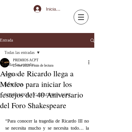
Iniciar sesión
Entrada
Todas las entradas
PREMIOS ACPT
Todas las entradas
25 ene 2023
3 min de lectura
Algo de Ricardo llega a
NOTAS
México para iniciar los
RESEÑAS
festejos del 40 Aniversario
NOMINADOS Y GANADORES ACPT
del Foro Shakespeare
“Para conocer la tragedia de Ricardo III no 
se necesita mucho y se necesita todo… la 