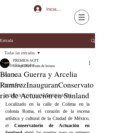
Iniciar sesión
Entrada
Todas las entradas
PREMIOS ACPT
Todas las entradas
10 sept 2021
3 min de lectura
Blanca Guerra y Arcelia
NOTAS
RamírezInauguranConservato
RESEÑAS
rio de Actuación en Sunland
NOMINADOS Y GANADORES ACPT
Localizado en la calle de Colima en la 
colonia Roma, el corazón de la escena 
artística y cultural de la Ciudad de México, 
el 
Conservatorio de Actuación en 
Sunland 
abrió las puertas para su primera 