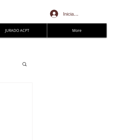
Iniciar sesión
JURADO ACPT
More