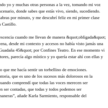
endo yo y muchas otras personas a la vez, tomando mi voz
escenario, donde sabes que estás vivo, siendo, sucediendo.
labras por minuto, y me descubrí feliz en mi primer clase
 Castillo.
olescencia cuando me llevan de manera &quot;obligada&quot; 
scena, desde mi contexto y accesos no había visto jamás una
 Guadaña 45&quot; por Confines Teatro. En ese momento vi 
tores, parecía algo místico y yo quería estar ahí con ellas y 
ro que me hacía sentir un torbellino de emociones.
toria, que es uno de los sucesos más dolorosos en la
 cuando comprendí que todas las voces merecen ser
en ser contadas, que todas y todos podemos ser
aneras”, añade Karla Sarmiento, responsable del