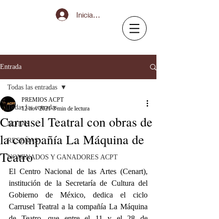
Iniciar sesión
Entrada
Todas las entradas
PREMIOS ACPT
Todas las entradas
12 nov 2021
3 min de lectura
Carrusel Teatral con obras de
NOTAS
la compañía La Máquina de
RESEÑAS
Teatro
NOMINADOS Y GANADORES ACPT
El Centro Nacional de las Artes (Cenart), 
institución de la Secretaría de Cultura del 
Gobierno de México, dedica el ciclo 
Carrusel Teatral a la compañía La Máquina 
de Teatro, que entre el 11 y el 28 de 