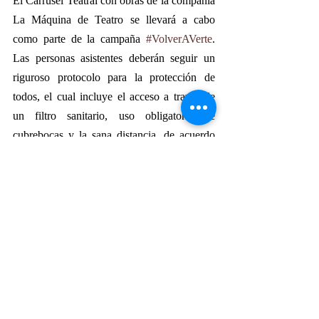
El Carrusel Teatral con obras de la compañía 
La Máquina de Teatro se llevará a cabo 
como parte de la campaña 
#VolverAVerte
. 
Las personas asistentes deberán seguir un 
riguroso protocolo para la protección de 
todos, el cual incluye el acceso a través de 
un filtro sanitario, uso obligatorio de 
cubrebocas y la sana distancia, de acuerdo 
con los lineamientos establecidos por las 
autoridades sanitarias. Para más información 
consulta la página 
www.cenart.gob.mx
. 
#PRESENCIALACPT
#PREMIOSACPT
#ACPT