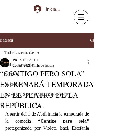
Iniciar sesión
Entrada
Todas las entradas
PREMIOS ACPT
Todas las entradas
22 mar 2022
1 min de lectura
“CONTIGO PERO SOLA”
NOTAS
ESTRENARÁ TEMPORADA
RESEÑAS
EN EL TEATRO DE LA
NOMINADOS Y GANADORES ACPT
REPÚBLICA.
A partir del 1 de Abril inicia la temporada de 
la comedia 
“Contigo pero sola”
protagonizada por Violeta Isael, Estefanía 