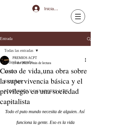
Iniciar sesión
Entrada
Todas las entradas
PREMIOS ACPT
Todas las entradas
20 abr 2023
2 min de lectura
Costo de vida,una obra sobre
NOTAS
la supervivencia básica y el
RESEÑAS
privilegio en una sociedad
NOMINADOS Y GANADORES ACPT
capitalista
Todo el puto mundo necesita de alguien. Así 
funciona la gente. Eso es la vida