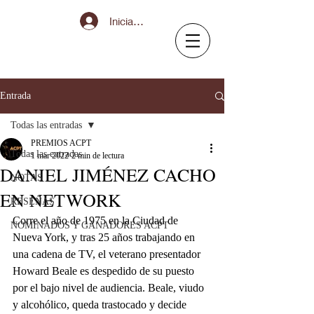
Iniciar sesión
Entrada
Todas las entradas
PREMIOS ACPT
Todas las entradas
1 mar 2022
2 min de lectura
DANIEL JIMÉNEZ CACHO
NOTAS
EN NETWORK
RESEÑAS
Corre el año de 1975 en la Ciudad de 
NOMINADOS Y GANADORES ACPT
Nueva York, y tras 25 años trabajando en 
una cadena de TV, el veterano presentador 
Howard Beale es despedido de su puesto 
por el bajo nivel de audiencia. Beale, viudo 
y alcohólico, queda trastocado y decide 