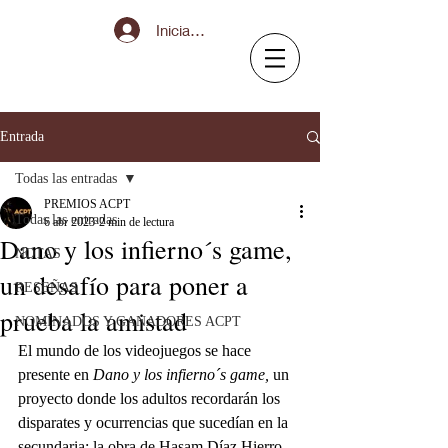
Iniciar sesión
Entrada
Todas las entradas
PREMIOS ACPT
Todas las entradas
6 abr 2023
2 min de lectura
Dano y los infierno´s game,
NOTAS
un desafío para poner a
RESEÑAS
prueba la amistad
NOMINADOS Y GANADORES ACPT
El mundo de los videojuegos se hace 
presente en 
Dano y los infierno´s game,
 un 
proyecto donde los adultos recordarán los 
disparates y ocurrencias que sucedían en la 
secundaria; la obra de Hasam Díaz Hierro 