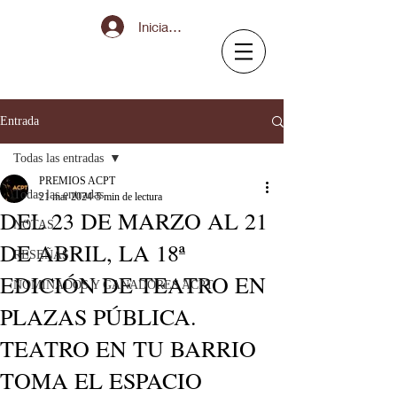
Iniciar sesión
Entrada
Todas las entradas
PREMIOS ACPT
Todas las entradas
21 mar 2024
5 min de lectura
DEL 23 DE MARZO AL 21
NOTAS
DE ABRIL, LA 18ª
RESEÑAS
EDICIÓN DE TEATRO EN
NOMINADOS Y GANADORES ACPT
PLAZAS PÚBLICA.
TEATRO EN TU BARRIO
TOMA EL ESPACIO