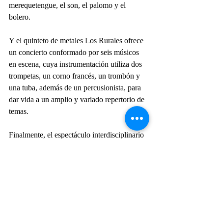
merequetengue, el son, el palomo y el 
bolero.
Y el quinteto de metales Los Rurales ofrece 
un concierto conformado por seis músicos 
en escena, cuya instrumentación utiliza dos 
trompetas, un corno francés, un trombón y 
una tuba, además de un percusionista, para 
dar vida a un amplio y variado repertorio de 
temas.
Finalmente, el espectáculo interdisciplinario 
STAND-RAP
. 
MorrAs de pie: humor y rap 
gordofeministas
 se presenta en las calles de 
la capital para beneplácito de los 
transeúntes. Está a cargo de la compañía 
Atochita y Kerubina Producciones, bajo la 
dirección de Ingrid Jossmery Castro 
González y Karina Abigail Martínez García.