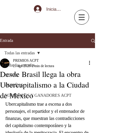
Iniciar sesión
Entrada
Todas las entradas
PREMIOS ACPT
Todas las entradas
21 ago 2023
2 min de lectura
Desde Brasil llega la obra
NOTAS
Ubercapitalismo a la Ciudad
RESEÑAS
de México
NOMINADOS Y GANADORES ACPT
Ubercapitalismo trae a escena a dos 
personajes, el repartidor y el entrenador de 
finanzas, que muestran las contradicciones 
del capitalismo contemporáneo y la 
ideología de la meritocracia. El encuentro de 