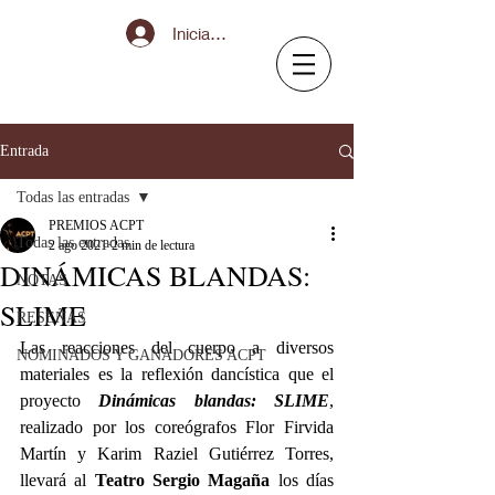
Iniciar sesión
Entrada
Todas las entradas
PREMIOS ACPT
Todas las entradas
2 ago 2021
2 min de lectura
DINÁMICAS BLANDAS:
NOTAS
SLIME
RESEÑAS
Las reacciones del cuerpo a diversos 
NOMINADOS Y GANADORES ACPT
materiales es la reflexión dancística que el 
proyecto 
Dinámicas blandas: SLIME
, 
realizado por los coreógrafos Flor Firvida 
Martín y Karim Raziel Gutiérrez Torres, 
llevará al 
Teatro Sergio Magaña
 los días 