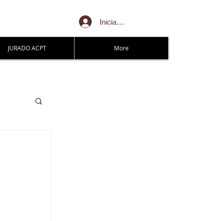
Iniciar sesión
JURADO ACPT
More
s
 