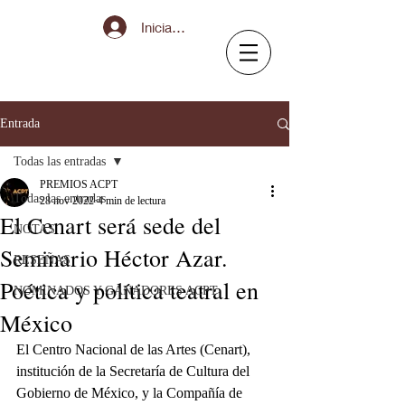
Iniciar sesión
Entrada
Todas las entradas
PREMIOS ACPT
Todas las entradas
28 nov 2022
4 min de lectura
El Cenart será sede del
NOTAS
Seminario Héctor Azar.
RESEÑAS
Poética y política teatral en
NOMINADOS Y GANADORES ACPT
México
El Centro Nacional de las Artes (Cenart), 
institución de la Secretaría de Cultura del 
Gobierno de México, y la Compañía de 