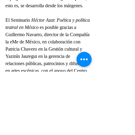
esto es, se desarrolla desde los márgenes.
El Seminario
 Héctor Azar. Poética y política 
teatral en México
 es posible gracias a 
Guillermo Navarro, director de la Compañía 
la eMe de México, en colaboración con 
Patricia Chavero en la Gestión cultural y 
Yazmín Jauregui en la gerencia de 
relaciones públicas, patrocinios y difusión 
en artes escénicas, con el apoyo del Centro 
Nacional de las Artes, el Colegio de 
Bachilleres 50 aniversario, la Coordinación 
Nacional de Teatro y el Centro de 
Investigación Teatral Rodolfo Usigli ambos 
del INBAL, y Ana Francis Mor, del 
Congreso de la Ciudad de México; además 
del Sistema de Apoyos a la Creación y 
Proyectos Culturales (SACPC). 