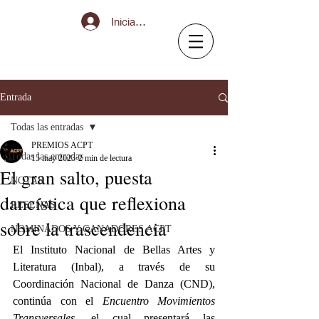
Iniciar sesión
Entrada
Todas las entradas
PREMIOS ACPT
Todas las entradas
15 may 2023
2 min de lectura
El gran salto, puesta
NOTAS
dancística que reflexiona
RESEÑAS
sobre la trascendencia
NOMINADOS Y GANADORES ACPT
El Instituto Nacional de Bellas Artes y 
Literatura (Inbal), a través de su 
Coordinación Nacional de Danza (CND), 
continúa con el 
Encuentro Movimientos 
Transversales
, el cual presentará las 