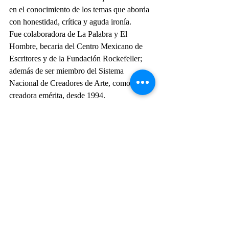
en el conocimiento de los temas que aborda 
con honestidad, crítica y aguda ironía.
Fue colaboradora de La Palabra y El 
Hombre, becaria del Centro Mexicano de 
Escritores y de la Fundación Rockefeller; 
además de ser miembro del Sistema 
Nacional de Creadores de Arte, como 
creadora emérita, desde 1994.
Entre los galardones que ha recibido 
destacan los del Concurso de las Fiestas de 
Primavera 1951 por 
Aguardiente de caña
, 
de El Nacional por 
Botica modelo
, del 
Concurso de Teatro de Bellas Artes 1955, el 
Magda Donato
 1971 por 
Nostalgia de 
Troya
; el 
Xavier Villaurrutia
 1982 por 
Apocalipsis cum figuris;
 el Nacional de 
Teatro 
Juan Ruiz de Alarcón
 2000, y el 