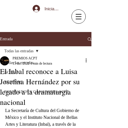
Iniciar sesión
Entrada
Todas las entradas
PREMIOS ACPT
Todas las entradas
15 dic. 2022
5 min de lectura
El Inbal reconoce a Luisa
NOTAS
Josefina Hernández por su
RESEÑAS
legado a la dramaturgia
NOMINADOS Y GANADORES ACPT
nacional
La Secretaría de Cultura del Gobierno de 
México y el Instituto Nacional de Bellas 
Artes y Literatura (Inbal), a través de la 