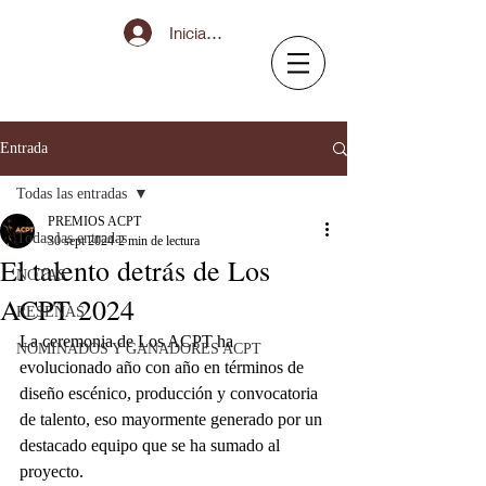
Iniciar sesión
Entrada
Todas las entradas
PREMIOS ACPT
Todas las entradas
30 sept 2024
2 min de lectura
El talento detrás de Los
NOTAS
ACPT 2024
RESEÑAS
La ceremonia de Los ACPT ha 
NOMINADOS Y GANADORES ACPT
evolucionado año con año en términos de 
diseño escénico, producción y convocatoria 
de talento, eso mayormente generado por un 
destacado equipo que se ha sumado al 
proyecto.