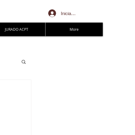
Iniciar sesión
JURADO ACPT
More
S