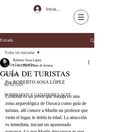
Iniciar sesión
Entrada
Todas las entradas
Roberto Sosa López
Todas las entradas
11 oct 2024
2 min de lectura
GUÍA DE TURISTAS
NOTAS
Por ROBERTO SOSA LÓPEZ
RESEÑAS
NOMINADOS Y GANADORES ACPT
Cristóbal es un joven que trabaja en una 
zona arqueológica de Oaxaca como guía de 
turistas, allí conoce a Martín un profesor que 
visita el lugar, le dobla la edad. La atracción 
es inmediata, inician un apasionado 
romance. Lo que Martín desconoce es que 