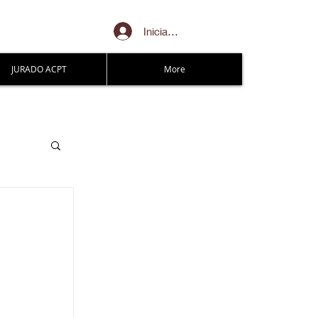
Iniciar sesión
JURADO ACPT
More