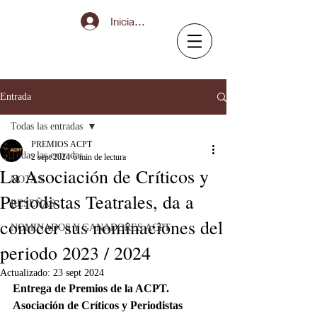
Iniciar sesión
Entrada
Todas las entradas
PREMIOS ACPT
Todas las entradas
2 sept 2024
6 min de lectura
La Asociación de Críticos y
NOTAS
Periodistas Teatrales, da a
RESEÑAS
conocer sus nominaciones del
NOMINADOS Y GANADORES ACPT
periodo 2023 / 2024
Actualizado:
23 sept 2024
Entrega de Premios de la ACPT. 
Asociación de Críticos y Periodistas 