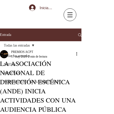
Iniciar sesión
Entrada
Todas las entradas
PREMIOS ACPT
Todas las entradas
17 may 2021
2 min de lectura
LA ASOCIACIÓN
NOTAS
NACIONAL DE
RESEÑAS
DIRECCIÓN ESCÉNICA
NOMINADOS Y GANADORES ACPT
(ANDE) INICIA
ACTIVIDADES CON UNA
AUDIENCIA PÚBLICA