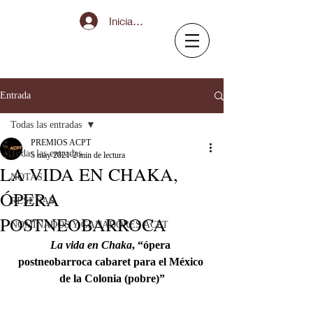
Iniciar sesión
Entrada
Todas las entradas
PREMIOS ACPT
Todas las entradas
5 may 2021
2 min de lectura
LA VIDA EN CHAKA,
NOTAS
ÓPERA
RESEÑAS
POSTNEOBARROCA
NOMINADOS Y GANADORES ACPT
La vida en Chaka
, “ópera 
postneobarroca cabaret para el México 
de la Colonia (pobre)”