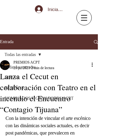
Iniciar sesión
Entrada
Todas las entradas
PREMIOS ACPT
Todas las entradas
20 jul 2021
2 min de lectura
Lanza el Cecut en
NOTAS
colaboración con Teatro en el
RESEÑAS
incendio el Encuentro
NOMINADOS Y GANADORES ACPT
“Contagio Tijuana”
Con la intención de vincular el arte escénico 
con las dinámicas sociales actuales, es decir 
post pandémicas, que prevalecen en 