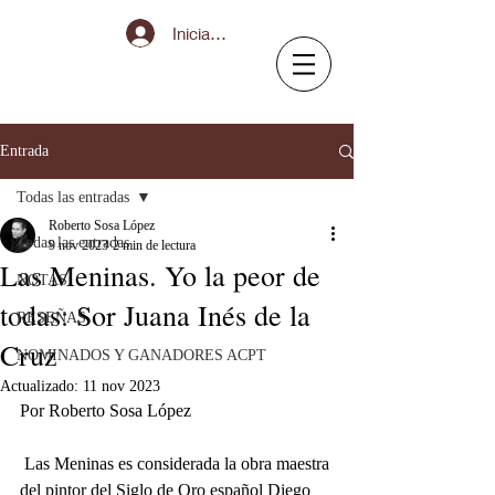
Iniciar sesión
Entrada
Todas las entradas
Roberto Sosa López
Todas las entradas
9 nov 2023
2 min de lectura
Las Meninas. Yo la peor de
NOTAS
todas: Sor Juana Inés de la
RESEÑAS
Cruz
NOMINADOS Y GANADORES ACPT
Actualizado:
11 nov 2023
Por Roberto Sosa López
 Las Meninas es considerada la obra maestra 
del pintor del Siglo de Oro español Diego 