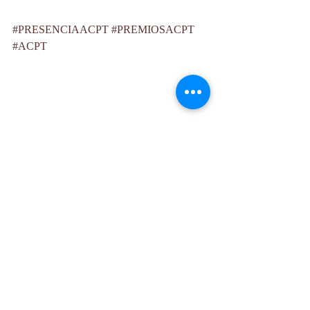
#PRESENCIAACPT
#PREMIOSACPT
#ACPT
Las Meninas. Yo la peor de todas: Sor Juana Inés 
de la Cruz. Foto Roberto Sosa López 
RESEÑAS