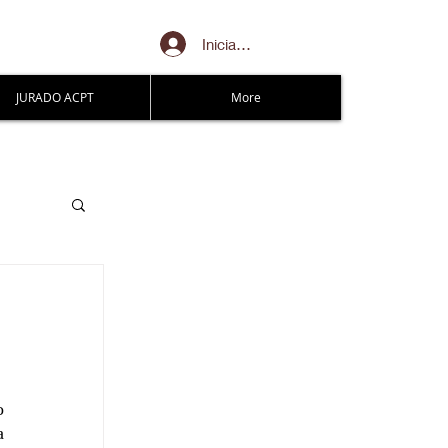
Iniciar sesión
JURADO ACPT
More
 
 