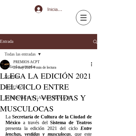
Iniciar sesión
Entrada
Todas las entradas
PREMIOS ACPT
Todas las entradas
26 may 2021
4 min de lectura
LLEGA LA EDICIÓN 2021
NOTAS
DEL CICLO ENTRE
RESEÑAS
LENCHAS, VESTIDAS Y
NOMINADOS Y GANADORES ACPT
MUSCULOCAS
La 
Secretaría de Cultura de la Ciudad de 
México
 a través del 
Sistema de Teatros
presenta la edición 2021 del ciclo 
Entre 
lenchas, vestidas y musculocas
, que este 