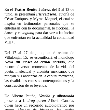
En el 
Teatro Benito Juárez
, del 3 al 13 de 
junio, se presentará 
Fierce/Fiera
, autoría de 
César Enríquez y Myrna Moguel, el cual se 
inspira en testimonios personales que se 
entrelazan con lo documental, lo ficcional, la 
danza y el 
voguing
 para dar voz a las luchas 
que enfrentan en la actualidad la comunidad 
VIH+.
Del 17 al 27 de junio, en el recinto de 
Villalongín 15, se escenificará el monólogo 
Novo un closet de cristal cortado
, que 
recorre diversos momentos de la vida del 
poeta, intelectual y cronista mexicano, que 
reflejan sus andanzas en la capital mexicana, 
las rivalidades con sus contemporáneos y la 
construcción de su leyenda.
De Alberto Patiño, 
Vestida y alborotada 
presenta a la 
drag queen 
Alberta Cánada, 
quien hace un recorrido autobiográfico por 
cuatro décadas de historias, las cuales 