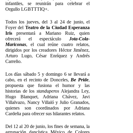
infantiles, se reunirán para celebrar el 
Orgullo LGBTTTIQ+.
Todos los jueves, del 3 al 24 de junio, el 
Foyer del 
Teatro de la Ciudad Esperanza 
Iris 
presentará a Mariano Ruiz, quien 
ofrecerá el espectáculo 
Jota-Cola-
Mariconas
, el cual reúne cuatro relatos, 
dirigidos por los creadores Héctor Jiménez, 
Arturo Lugo, César Enríquez y Andrés 
Carreño.
Los días sábado 5 y domingo 6 se llevará a 
cabo, en el recinto de Donceles, 
Be Pride
, 
propuesta que fusiona el humor y las 
historias de los 
standuperos 
Alejandra Ley, 
Hugo Blanquet, Adriana Chávez, Javi 
Villalvazo, Nancy Villaló y Julio Granados, 
quienes son coordinados por Adriana 
Cardeña para ofrecer sus hilarantes relatos.
Del 12 al 20 de junio, los fines de semana, la 
agrupación dancística México de Colores 