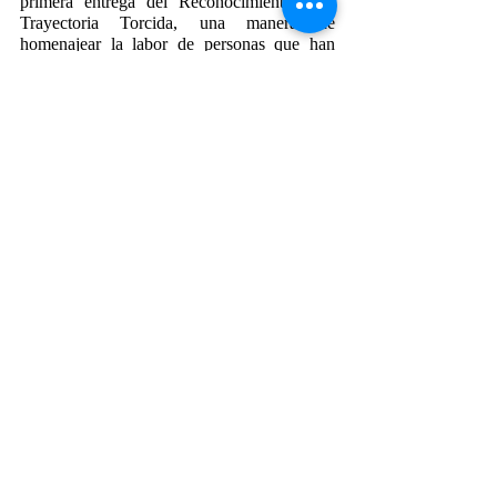
primera entrega del Reconocimiento a la 
Trayectoria Torcida, una manera de 
homenajear la labor de personas que han 
luchado toda su vida por el respeto de los 
derechos humanos y la dignificación de la 
comunidad LGBTTTIQ+. Al finalizar la 
función de 
Esperanza Drag 
se llevará a 
cabo la ceremonia.
Por cinco años, el ciclo 
Entre lenchas, 
vestidas y musculocas
 ha sido un espacio de 
inclusión, libertad y respeto, y en su edición 
2021 refrenda su vocación al presentar el 
amplio abanico de colores, emociones e 
historias que muestran la diversidad y la 
riqueza cultural que se vive en la Ciudad de 
México.
#PRESENCIAACPT
#PREMIOSACPT
#ACPT