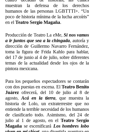
muestran la defensa de los derechos 
humanos de las personas LGBTTTI+. “Un 
poco de historia mínima de la lucha arcoíris” 
en el 
Teatro Sergio Magaña
.
Producción de Teatro La eMe, 
Si nos vamos 
a ir juntos que sea a la chingada
, autoría y 
dirección de Guillermo Navarro Fernández, 
toma la figura de Frida Kahlo para hablar, 
del 17 de junio al 4 de julio, sobre diferentes 
temas de la actualidad desde los ojos de la 
pintora mexicana.
Para los pequeños espectadores se contarán 
con dos puestas en escena. El 
Teatro Benito 
Juárez 
ofrecerá, del 10 de julio al 8 de 
agosto, 
Acá en la tierra
, que muestra la 
historia de Lolo, un extraterrestre que no 
entiende la terrible necesidad de los humanos 
de clasificarlo todo. Asimismo, del 24 de 
julio al 1 de agosto, en el 
Teatro Sergio 
Magaña 
se escenificará 
Los hombres lobo 
viven en mi clóset
, una divertida aventura en 