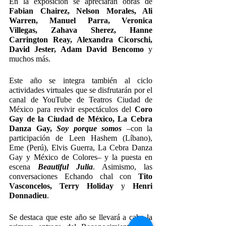
En la exposición se apreciarán obras de 
Fabian Chairez, Nelson Morales, Ali 
Warren, Manuel Parra, Veronica 
Villegas, Zahava Sherez, Hanne 
Carrington Reay, Alexandra Cicorschi, 
David Jester, Adam David Bencomo 
y 
muchos más. 
Este año se integra también al ciclo 
actividades virtuales que se disfrutarán por el 
canal de YouTube de Teatros Ciudad de 
México para revivir espectáculos del 
Coro 
Gay de la Ciudad de México, La Cebra 
Danza Gay, 
Soy porque somos
 –con la 
participación de Leen Hashem (Líbano), 
Eme (Perú), Elvis Guerra, La Cebra Danza 
Gay y México de Colores– y la puesta en 
escena 
Beautiful Julia
. Asimismo, las 
conversaciones Echando chal con 
Tito 
Vasconcelos, Terry Holiday 
y 
Henri 
Donnadieu
.
Se destaca que este año se llevará a cabo la 