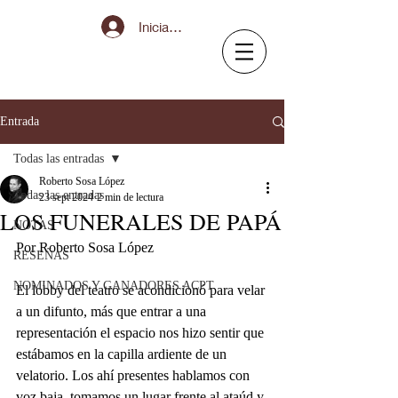
Iniciar sesión
Entrada
Todas las entradas
Roberto Sosa López
Todas las entradas
23 sept 2024
2 min de lectura
LOS FUNERALES DE PAPÁ
NOTAS
Por Roberto Sosa López
RESEÑAS
NOMINADOS Y GANADORES ACPT
El lobby del teatro se acondicionó para velar 
a un difunto, más que entrar a una 
representación el espacio nos hizo sentir que 
estábamos en la capilla ardiente de un 
velatorio. Los ahí presentes hablamos con 
voz baja, tomamos un lugar frente al ataúd y 