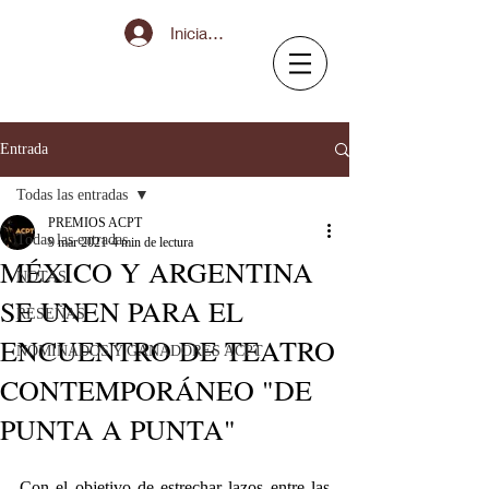
Iniciar sesión
Entrada
Todas las entradas
PREMIOS ACPT
Todas las entradas
9 mar 2021
4 min de lectura
MÉXICO Y ARGENTINA
NOTAS
SE UNEN PARA EL
RESEÑAS
ENCUENTRO DE TEATRO
NOMINADOS Y GANADORES ACPT
CONTEMPORÁNEO "DE
PUNTA A PUNTA"
Con el objetivo de estrechar lazos entre las 