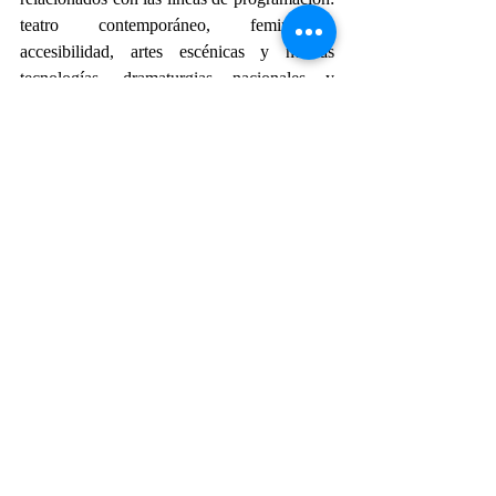
teatro contemporáneo, feminismos, 
accesibilidad, artes escénicas y nuevas 
tecnologías, dramaturgias nacionales y 
actividad editorial.
También se efectuarán dos maratones de 
teatro: uno el 20 de marzo, en 
conmemoración por el Día Mundial del 
Teatro para Niñas, Niños y Jóvenes, y otro el 
27 de marzo, por el Día Mundial del Teatro.
Por otro lado, el 22 de marzo se desarrollará 
el Festival de Editoriales de Teatro, dedicado 
a las casas editoras encargadas de publicar 
libros especializados en artes escénicas.
De punta a punta. 
Encuentro de Teatro 
Contemporáneo México-Argentina se 
transmitirá por las distintas plataformas de 
cada una de las instituciones participantes: en 