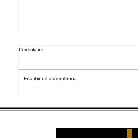
Comentarios
Escribir un comentario...
EN EL FONDO DEL RÍO
SAL
AGO
MIL
PRO
JEN
CEL