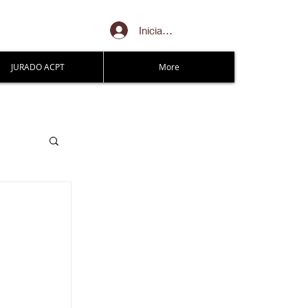
Iniciar sesión
JURADO ACPT
More