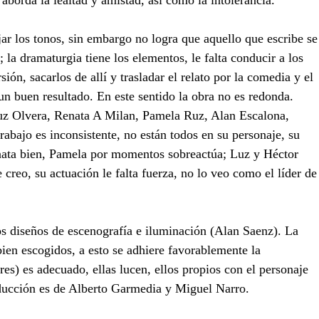
aborda la lealtad y amistad, así como la intolerancia.  
jar los tonos, sin embargo no logra que aquello que escribe se
la dramaturgia tiene los elementos, le falta conducir a los 
ión, sacarlos de allí y trasladar el relato por la comedia y el 
n buen resultado. En este sentido la obra no es redonda.
uz Olvera, Renata A Milan, Pamela Ruz, Alan Escalona, 
abajo es inconsistente, no están todos en su personaje, su 
nata bien, Pamela por momentos sobreactúa; Luz y Héctor 
e creo, su actuación le falta fuerza, no lo veo como el líder de
os diseños de escenografía e iluminación (Alan Saenz). La 
bien escogidos, a esto se adhiere favorablemente la 
es) es adecuado, ellas lucen, ellos propios con el personaje 
oducción es de Alberto Garmedia y Miguel Narro. 