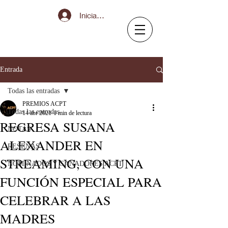
Iniciar sesión
Entrada
Todas las entradas
PREMIOS ACPT
Todas las entradas
14 abr 2021
1 min de lectura
REGRESA SUSANA
NOTAS
ALEXANDER EN
RESEÑAS
STREAMING, CON UNA
NOMINADOS Y GANADORES ACPT
FUNCIÓN ESPECIAL PARA
CELEBRAR A LAS
MADRES