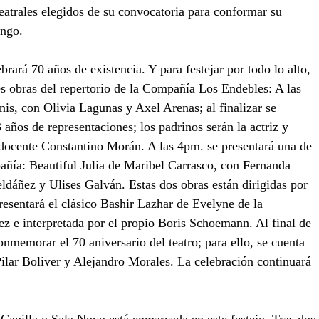
eatrales elegidos de su convocatoria para conformar su 
ngo. 
rará 70 años de existencia. Y para festejar por todo lo alto, 
res obras del repertorio de la Compañía Los Endebles: A las 
is, con Olivia Lagunas y Axel Arenas; al finalizar se 
ños de representaciones; los padrinos serán la actriz y 
 docente Constantino Morán. A las 4pm. se presentará una de 
añía: Beautiful Julia de Maribel Carrasco, con Fernanda 
ldáñez y Ulises Galván. Estas dos obras están dirigidas por 
esentará el clásico Bashir Lazhar de Evelyne de la 
z e interpretada por el propio Boris Schoemann. Al final de 
onmemorar el 70 aniversario del teatro; para ello, se cuenta 
ilar Boliver y Alejandro Morales. La celebración continuará 