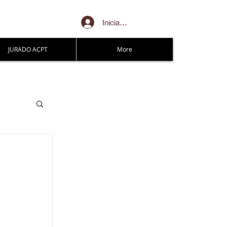
Iniciar sesión
JURADO ACPT
More