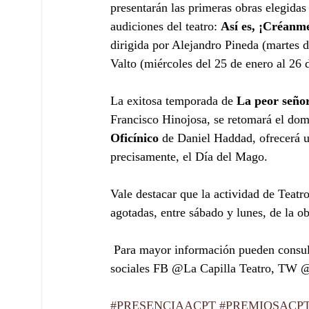
presentarán las primeras obras elegidas 
audiciones del teatro: 
Así es, ¡Créanm
dirigida por Alejandro Pineda (martes d
Valto (miércoles del 25 de enero al 26 d
La exitosa temporada de
 La peor seño
Francisco Hinojosa, se retomará el dom
Oficínico 
de Daniel Haddad, ofrecerá un
precisamente, el Día del Mago. 
Vale destacar que la actividad de Teatr
agotadas, entre sábado y lunes, de la ob
 Para mayor información pueden consultar la página web www.teatrolacapilla.com y las redes 
sociales FB @La Capilla Teatro, TW @L
#PRESENCIAACPT
#PREMIOSACP