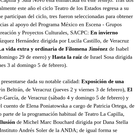
apilla y Sala Novo está enmarcada en este festejo. Tras dos 
nalmente este año el ciclo Teatro de los Estados regresa a su 
e participan del ciclo, tres fueron seleccionadas para obtener 
cias al apoyo del Programa México en Escena - Grupos 
Creación y Proyectos Culturales, SACPC: 
En invierno 
zquez Hernández dirigida por Lucila Castillo, de Veracruz 
La vida extra y ordinaria de Filomena Jiménez
 de Isabel 
 domingo 29 de enero) y 
Hasta la raíz
 de Israel Sosa dirigida 
nes 3 al domingo 5 de febrero). 
 presentarse dada su notable calidad: 
Exposición de una 
n Beltrán, de Veracruz (jueves 2 y viernes 3 de febrero),
 El 
e-García, de Veracruz (sábado 4 y domingo 5 de febrero) y 
el cuento de Elena Poniatowska a cargo de Patricia Ortega, de
 parte de la programación habitual de Teatro La Capilla, 
Ilusión
 de Michel Marc Bouchard dirigida por Dana Stella 
 Instituto Andrés Soler de la ANDA; de igual forma se 