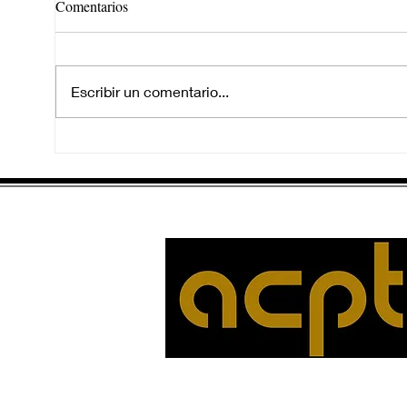
Comentarios
Escribir un comentario...
EN EL FONDO DEL RÍO
SAL
AGO
MIL
PRO
JEN
CEL
TRA