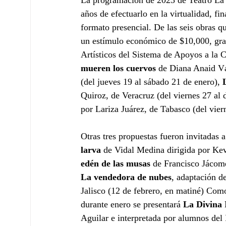
La programación de 2023 de Teatro La C
años de efectuarlo en la virtualidad, fi
formato presencial. De las seis obras qu
un estímulo económico de $10,000, gra
Artísticos del Sistema de Apoyos a la 
mueren los cuervos
 de Diana Anaid Vá
(del jueves 19 al sábado 21 de enero), 
Quiroz, de Veracruz (del viernes 27 al
por Lariza Juárez, de Tabasco (del vier
Otras tres propuestas fueron invitadas a
larva 
de Vidal Medina dirigida por Kevi
edén de las musas
 de Francisco Jácom
La vendedora de nubes
, adaptación d
Jalisco (12 de febrero, en matiné) Como
durante enero se presentará 
La Divina 
Aguilar e interpretada por alumnos del