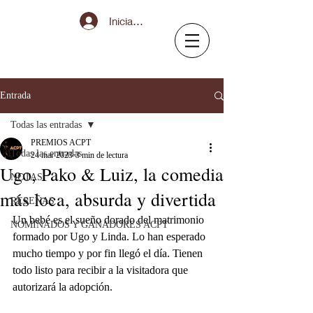
Iniciar sesión
Entrada
Todas las entradas
PREMIOS ACPT
Todas las entradas
24 mar 2023
3 min de lectura
Ugo, Pako & Luiz, la comedia
NOTAS
más loca, absurda y divertida
RESEÑAS
Un bebé es el sueño dorado del matrimonio 
NOMINADOS Y GANADORES ACPT
formado por Ugo y Linda. Lo han esperado 
mucho tiempo y por fin llegó el día. Tienen 
todo listo para recibir a la visitadora que 
autorizará la adopción.