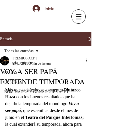
Iniciar sesión
Entrada
Todas las entradas
PREMIOS ACPT
Todas las entradas
29 jul 2021
3 min de lectura
VOY A SER PAPÁ
NOTAS
EXTIENDE TEMPORADA
RESEÑAS
Más que satisfecho se encuentra 
Plutarco 
NOMINADOS Y GANADORES ACPT
Haza
 con los buenos resultados que ha 
dejado la temporada del monólogo 
Voy a 
ser papá
, que escenifica desde el mes de 
junio en el 
Teatro del Parque Interlomas;
la cual extenderá su temporada, ahora para 