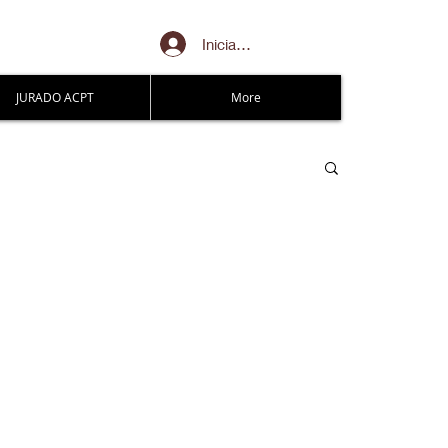
Iniciar sesión
JURADO ACPT
More