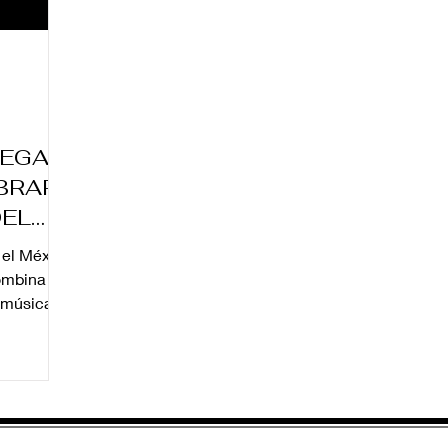
LEGA A
BRAR
DEL
 el México
combina
y música