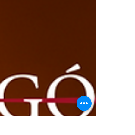
Español, una prestigiosa compañía de teatro
y centro cultural en el corazón de la ciudad
de Nueva York. El objetivo principal de esta
compañía es preservar y presentar obras del
teatro clásico español, latinoamericano y
contemporáneo para la comunidad
hispanohablante y el público en general.
¡Violencia! es una comedia