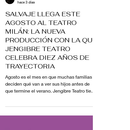
PREMIOS ACPT
hace 3 días
SALVAJE LLEGA ESTE
AGOSTO AL TEATRO
MILÁN: LA NUEVA
PRODUCCIÓN CON LA QUE
JENGIBRE TEATRO
CELEBRA DIEZ AÑOS DE
TRAYECTORIA
Agosto es el mes en que muchas familias
deciden qué van a ver sus hijos antes de
que termine el verano. Jengibre Teatro tiene
una propuesta puntual para esa pregunta:
Salvaje o la Valentía de encontrarse, una
experiencia interdisciplinaria que integra
teatro, danza, títeres, máscaras, multimedia