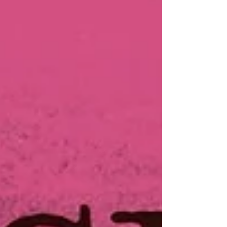
desde la escena caminos que conjugan
sensibilidad y fuerza: Paty Estrada en la
dirección, y Mónica Hoth y María del Roble
en la coautoría. En Marte no hay osos es un
unipersonal interpretado por la propia María
del Roble, joven creadora que está
construyendo una car