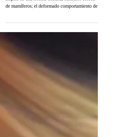
Por Roberto Sosa El autor Daniel Veronese se
inspira en una noticia extraña, suicidios colectivos
de mamíferos; el deformado comportamiento de
los animales lo inducen a escribir el texto. Una
familia distorsionada se reúne, son tres hermanos
con sus respectivas parejas. El espacio es
reducido, como el afecto que se tienen. La
conversación revela envidias que escalan en
violencia. MUJERES SOÑARON CABALLOS.
Foto Roberto Sosa L La dramaturgia tiene un
punto de inflexión, el mome