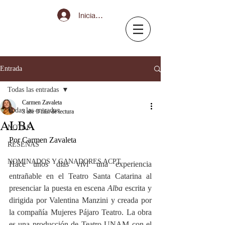
Iniciar sesión
Entrada
Todas las entradas
Carmen Zavaleta
Todas las entradas
3 abr
3 min de lectura
ALBA
NOTAS
Por Carmen Zavaleta 
RESEÑAS
NOMINADOS Y GANADORES ACPT
Hace unos días viví una experiencia 
entrañable en el Teatro Santa Catarina al 
presenciar la puesta en escena 
Alba
 escrita y 
dirigida por Valentina Manzini y creada por 
la compañía Mujeres Pájaro Teatro. La obra 
es una producción de Teatro UNAM con el 