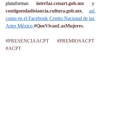
plataformas 
interfaz.cenart.gob.mx
 y 
contigoenladistancia.cultura.gob.mx
,
así 
como en el Facebook Centro Nacional de las 
Artes México 
#QueVivanLasMujeres
. 
#PRESENCIAACPT
#PREMIOSACPT
#ACPT