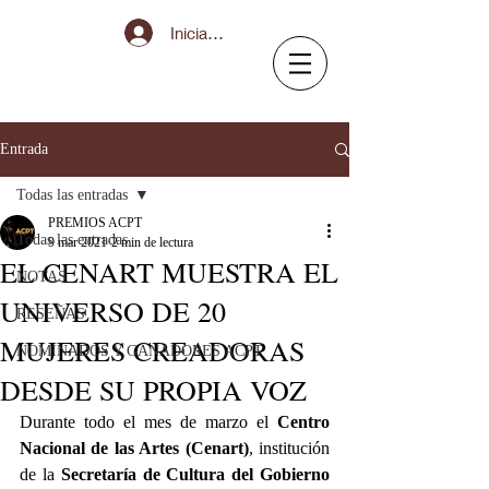
Iniciar sesión
Entrada
Todas las entradas
PREMIOS ACPT
Todas las entradas
9 mar 2021
2 min de lectura
EL CENART MUESTRA EL
NOTAS
UNIVERSO DE 20
RESEÑAS
MUJERES CREADORAS
NOMINADOS Y GANADORES ACPT
DESDE SU PROPIA VOZ
Durante todo el mes de marzo el 
Centro 
Nacional de las Artes (Cenart)
, institución 
de la 
Secretaría de Cultura del Gobierno 