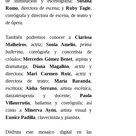
de iluminación y escenografía; 
Susana 
Romo
, directora de escena; y 
Ruby Tagle
, 
coreógrafa y directora de escena, de teatro y 
de ópera. 
También podremos conocer a 
Clarissa 
Malheiros
, actriz; 
Sonia Amelio
, 
prima 
ballerina
, coreógrafa y concertista de 
crótalos; 
Mercedes Gómez Benet
, arpista y 
dramaturga; 
Diana Magallón
, actriz y 
directora; 
Mari Carmen Ruiz
, actriz y 
directora de teatro; 
María Baranda
, 
escritora; 
Aisha Serrano
, artista escénica, 
danzaterapeuta y docente; 
Paula 
Villaurrutia
, bailarina y coreógrafa; así 
como a 
Minerva Ayón
, artista visual y
Eunice Padilla
, clavecinista y pianista. 
Disfruta este mosaico digital en las 