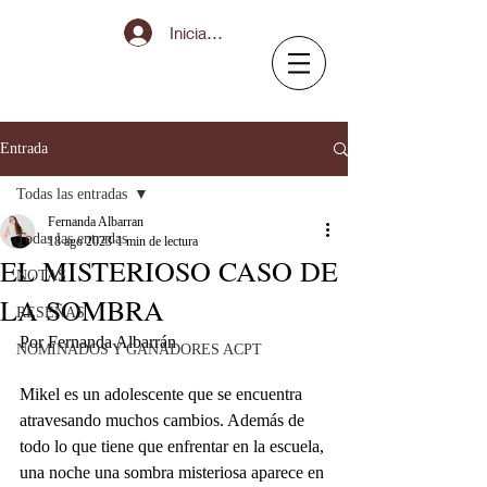
Iniciar sesión
Entrada
Todas las entradas
Fernanda Albarran
Todas las entradas
18 ago 2023
1 min de lectura
EL MISTERIOSO CASO DE
NOTAS
LA SOMBRA
RESEÑAS
Por Fernanda Albarrán  
NOMINADOS Y GANADORES ACPT
Mikel es un adolescente que se encuentra 
atravesando muchos cambios. Además de 
todo lo que tiene que enfrentar en la escuela, 
una noche una sombra misteriosa aparece en 