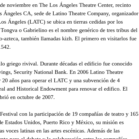
0 de noviembre en The Los Ángeles Theatre Center, recinto 
Los Ángeles CA, sede de Latino Theatre Company, organizador
Los Ángeles (LATC) se ubica en tierras cedidas por los 
ongva o Gabrielino es el nombre genérico de tres tribus del 
to-azteca, también llamadas kizh. El primero en visitarlos fue 
1542.
o griego rivival. Durante décadas el edificio fue conocido 
vings, Security National Bank. En 2006 Latino Theatre 
 20 años para operar el LATC y una subvención de 4 
ral and Historical Endowment para renovar el edifico. El 
brió en octubre de 2007.
Festival con la participación de 19 compañías de teatro y 165
de Estados Unidos, Puerto Rico y México, su misión es 
as voces latinas en las artes escénicas. Además de las 