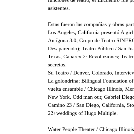
funciones de teatro, el Encuentro fue p
asistentes.
Estas fueron las compañías y obras par
Los Angeles, California presentó A gir
Antígona 3.0; Grupo de Teatro SINERGI
Desaparecido); Teatro Público / San J
Texas, Cabarex 2: Revoluziones; Teatro 
secretos.
Su Teatro / Denver, Colorado, Intervi
La golondrina; Bilingual Foundation of 
vuelta ensamble / Chicago Illinois, Me
New York, Odd man out; Gabriel Diego 
Camino 23 / San Diego, California, Sto
22+weddings of Hugo Multiple.
Water People Theater / Chicago Illinoi