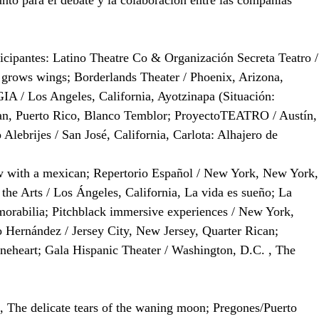
unto para el debate y la colaboración entre las compañías 
ticipantes: Latino Theatre Co & Organización Secreta Teatro /
l grows wings; Borderlands Theater / Phoenix, Arizona, 
A / Los Angeles, California, Ayotzinapa (Situación: 
uan, Puerto Rico, Blanco Temblor; ProyectoTEATRO / Austín,
Alebrijes / San José, California, Carlota: Alhajero de 
ew with a mexican; Repertorio Español / New York, New York,
the Arts / Los Ángeles, California, La vida es sueño; La 
morabilia; Pitchblack immersive experiences / New York, 
Hernández / Jersey City, New Jersey, Quarter Rican; 
neheart; Gala Hispanic Theater / Washington, D.C. , The 
s, The delicate tears of the waning moon; Pregones/Puerto 