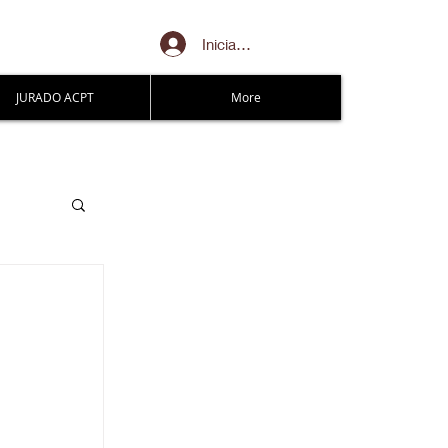
Iniciar sesión
JURADO ACPT
More