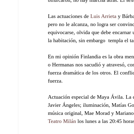
bifurcaron, no hay marcha atrás. El sexo
Las actuaciones de 
Luis Arrieta
 y Bárba
pero no le alcanza, no logra ser convin
equivocarse, olvida que debe encarnar un
la habitación, sin embargo  templa el t
En mi opinión Finlandia es la obra men
o Hermanas nos sacudió y atravesó, con
fuerza dramática de los otros. El conflic
fuerza.
Actuación especial de Maya Ávila. La 
Javier Ángeles; iluminación, Matías Go
música original, Mae Morad y Mariano C
Teatro Milán
 los lunes a las 20:45 hora