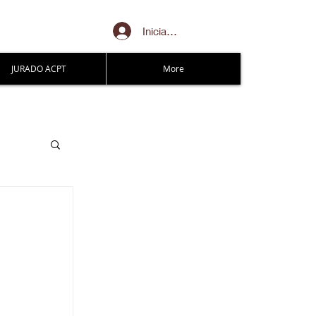
Iniciar sesión
JURADO ACPT
More