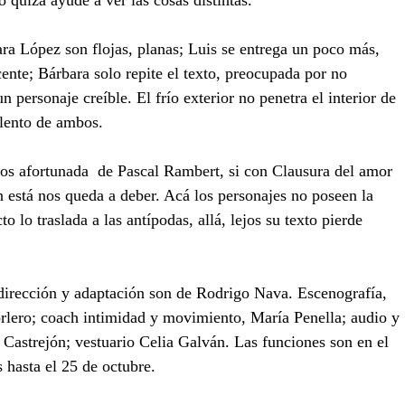
 quizá ayude a ver las cosas distintas.  
ra López son flojas, planas; Luis se entrega un poco más, 
cente; Bárbara solo repite el texto, preocupada por no 
 personaje creíble. El frío exterior no penetra el interior de 
alento de ambos.
os afortunada  de Pascal Rambert, si con Clausura del amor 
 está nos queda a deber. Acá los personajes no poseen la 
to lo traslada a las antípodas, allá, lejos su texto pierde 
dirección y adaptación son de Rodrigo Nava. Escenografía, 
rlero; coach intimidad y movimiento, María Penella; audio y 
astrejón; vestuario Celia Galván. Las funciones son en el 
s hasta el 25 de octubre. 