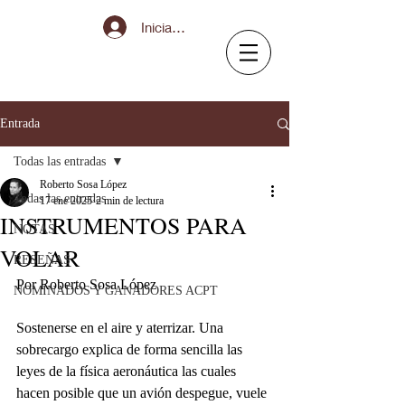
Iniciar sesión
Entrada
Todas las entradas
Roberto Sosa López
Todas las entradas
17 ene 2025
2 min de lectura
INSTRUMENTOS PARA
NOTAS
VOLAR
RESEÑAS
Por Roberto Sosa López
NOMINADOS Y GANADORES ACPT
Sostenerse en el aire y aterrizar. Una 
sobrecargo explica de forma sencilla las 
leyes de la física aeronáutica las cuales 
hacen posible que un avión despegue, vuele 