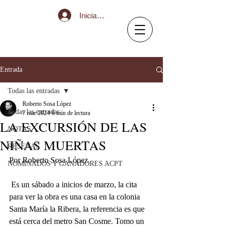
Iniciar sesión
Entrada
Todas las entradas
Roberto Sosa López
Todas las entradas
7 mar 2024
6 min de lectura
LA EXCURSIÓN DE LAS
NOTAS
NIÑAS MUERTAS
RESEÑAS
Por Roberto Sosa López
NOMINADOS Y GANADORES ACPT
 Es un sábado a inicios de marzo, la cita 
para ver la obra es una casa en la colonia 
Santa María la Ribera, la referencia es que 
está cerca del metro San Cosme. Tomo un 