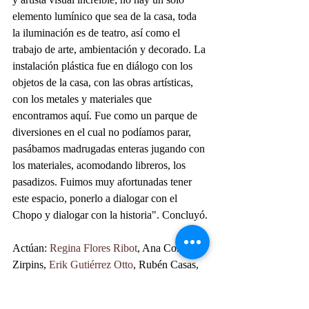
elemento lumínico que sea de la casa, toda 
la iluminación es de teatro, así como el 
trabajo de arte, ambientación y decorado. La 
instalación plástica fue en diálogo con los 
objetos de la casa, con las obras artísticas, 
con los metales y materiales que 
encontramos aquí. Fue como un parque de 
diversiones en el cual no podíamos parar, 
pasábamos madrugadas enteras jugando con 
los materiales, acomodando libreros, los 
pasadizos. Fuimos muy afortunadas tener 
este espacio, ponerlo a dialogar con el 
Chopo y dialogar con la historia". Concluyó.
Actúan: 
Regina Flores Ribot
, Ana Cortina 
Zirpins, 
Erik Gutiérrez Otto
, Rubén Casas, 
Netty Radvanyi
, y 
Micaela Gramajo 
Szuchmacher
; dramaturgia, Netty R.y 