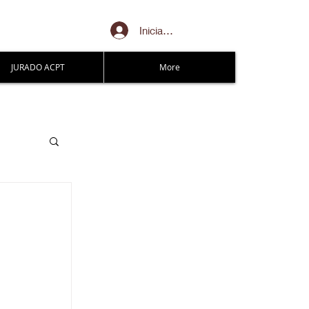
Iniciar sesión
JURADO ACPT
More