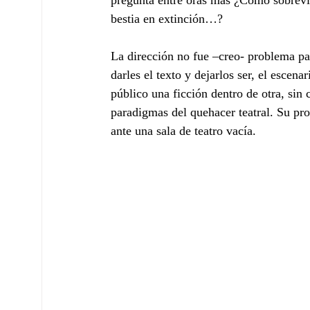
pregunta entre oras más ¿Cómo sobrevi
bestia en extinción…?
La dirección no fue –creo- problema par
darles el texto y dejarlos ser, el escena
público una ficción dentro de otra, sin 
paradigmas del quehacer teatral. Su prop
ante una sala de teatro vacía.