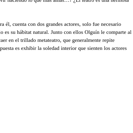
vir haciendo lo que más amas…? ¿El teatro es una hermosa 
a él, cuenta con dos grandes actores, solo fue necesario 
rio es su hábitat natural. Junto con ellos Olguín le comparte al 
caer en el trillado metateatro, que generalmente repite 
uesta es exhibir la soledad interior que sienten los actores 