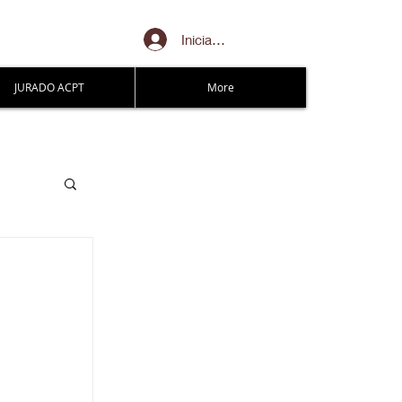
Iniciar sesión
JURADO ACPT
More