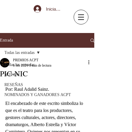
Iniciar sesión
Entrada
Todas las entradas
PREMIOS ACPT
Todas las entradas
6 feb 2024
3 min de lectura
PIC-NIC
NOTAS
RESEÑAS
Por: Raul Adalid Sainz.
NOMINADOS Y GANADORES ACPT
El encabezado de este escrito simboliza lo 
que es el teatro para los productores, 
gestores culturales, actores, directores, 
dramaturgos, Alberto Estrella y Víctor 
Carpintero. Quienes nos presentan en su 