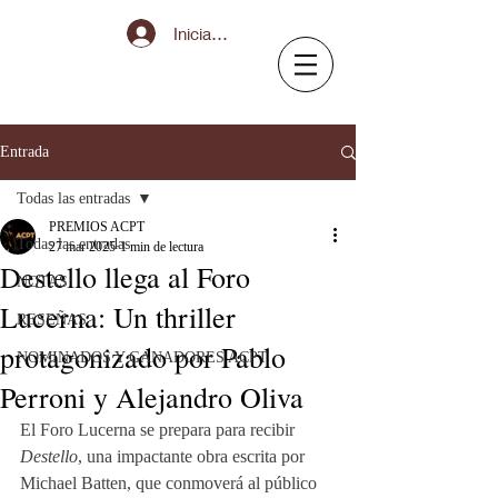
Iniciar sesión
Entrada
Todas las entradas
PREMIOS ACPT
Todas las entradas
27 mar 2025
1 min de lectura
Destello llega al Foro
NOTAS
Lucerna: Un thriller
RESEÑAS
protagonizado por Pablo
NOMINADOS Y GANADORES ACPT
Perroni y Alejandro Oliva
El Foro Lucerna se prepara para recibir 
Destello
, una impactante obra escrita por 
Michael Batten, que conmoverá al público 