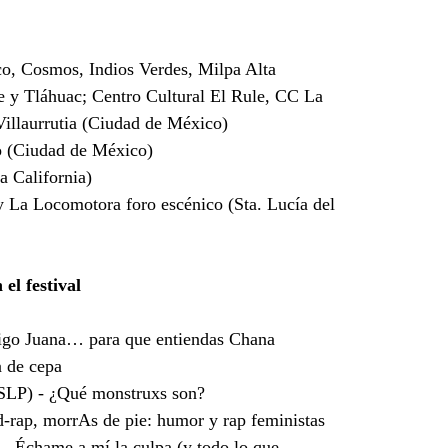
, Cosmos, Indios Verdes, Milpa Alta
te y Tláhuac; Centro Cultural El Rule, CC La
illaurrutia (Ciudad de México)
o (Ciudad de México)
a California)
 La Locomotora foro escénico (Sta. Lucía del
el festival
digo Juana… para que entiendas Chana
 de cepa
(SLP) - ¿Qué monstruxs son?
rap, morrAs de pie: humor y rap feministas
– Échame a mí la culpa (y todo lo que