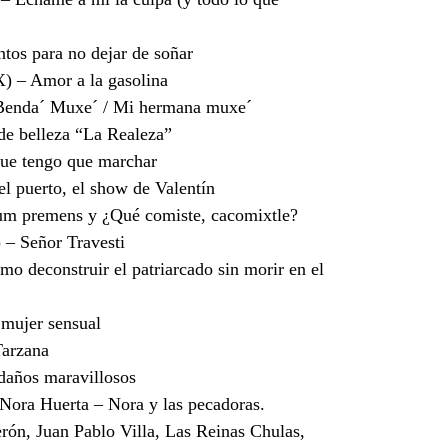
os para no dejar de soñar
) – Amor a la gasolina
 Benda´ Muxe´ / Mi hermana muxe´
de belleza “La Realeza”
que tengo que marchar
el puerto, el show de Valentín
um premens y ¿Qué comiste, cacomixtle?
 – Señor Travesti
o deconstruir el patriarcado sin morir en el
mujer sensual
Tarzana
años maravillosos
Nora Huerta – Nora y las pecadoras.
ón, Juan Pablo Villa, Las Reinas Chulas,