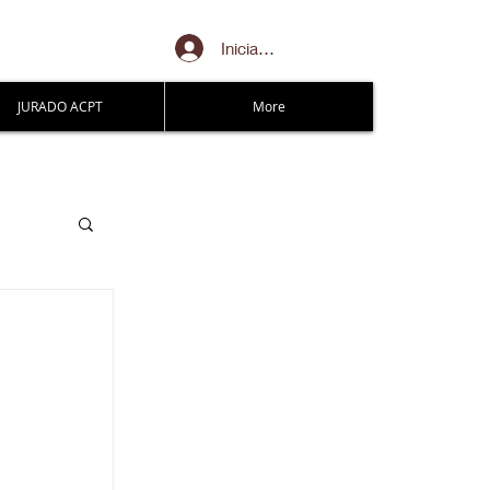
Iniciar sesión
JURADO ACPT
More