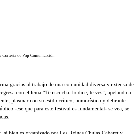
o Cortesía de Pop Comunicación 
orma gracias al trabajo de una comunidad diversa y extensa de
 regresa con el lema “Te escucha, lo dice, te ves”, apelando a 
ente, plasmar con su estilo crítico, humorístico y delirante 
público -ese que para este festival es fundamental- se vea, se 
adas.
t, si bien es organizado por Las Reinas Chulas Cabaret y 