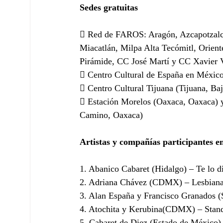
Sedes gratuitas
 Red de FAROS: Aragón, Azcapotzalco
Miacatlán, Milpa Alta Tecómitl, Orien
Pirámide, CC José Martí y CC Xavier V
 Centro Cultural de España en Méxic
 Centro Cultural Tijuana (Tijuana, Baj
 Estación Morelos (Oaxaca, Oaxaca) y
Camino, Oaxaca)
Artistas y compañías participantes en 
1. Abanico Cabaret (Hidalgo) – Te lo 
2. Adriana Chávez (CDMX) – Lesbiana
3. Alan España y Francisco Granados 
4. Atochita y Kerubina(CDMX) – Stand-
5. Cabaret de Diez (Estado de México) 