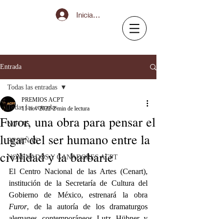
Iniciar sesión
Entrada
Todas las entradas
PREMIOS ACPT
Todas las entradas
11 nov 2022
2 min de lectura
Furor, una obra para pensar el
NOTAS
lugar del ser humano entre la
RESEÑAS
civilidad y la barbarie
NOMINADOS Y GANADORES ACPT
El Centro Nacional de las Artes (Cenart), 
institución de la Secretaría de Cultura del 
Gobierno de México, estrenará la obra 
Furor
, de la autoría de los dramaturgos 
alemanes contemporáneos Lutz Hübner y 