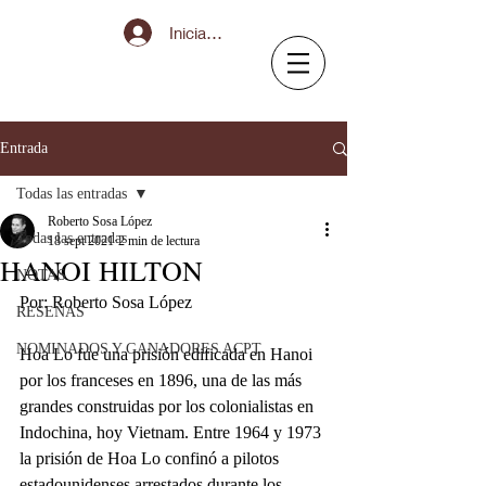
Iniciar sesión
Entrada
Todas las entradas
Roberto Sosa López
Todas las entradas
18 sept 2021
2 min de lectura
HANOI HILTON
NOTAS
Por: Roberto Sosa López
RESEÑAS
NOMINADOS Y GANADORES ACPT
Hoa Lo fue una prisión edificada en Hanoi 
por los franceses en 1896, una de las más 
grandes construidas por los colonialistas en 
Indochina, hoy Vietnam. Entre 1964 y 1973 
la prisión de Hoa Lo confinó a pilotos 
estadounidenses arrestados durante los 